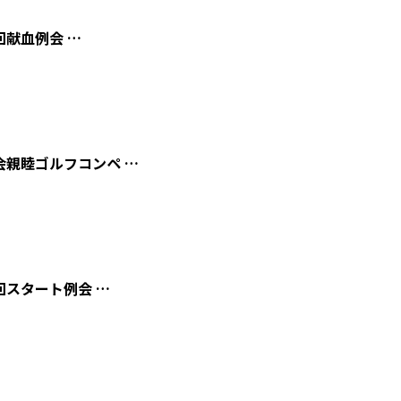
回献血例会 …
会親睦ゴルフコンペ …
回スタート例会 …