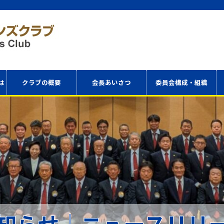
は
クラブの概要
会長あいさつ
委員会構成・組織
アクセス
委員会構成表
役員・理事
知らせ｜ニュースリリ