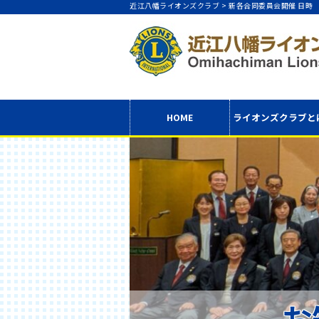
近江八幡ライオンズクラブ >
新各合同委員会開催 日時
HOME
ライオンズクラブ
と
お