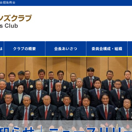
会担当例会
は
クラブの概要
会長あいさつ
委員会構成・組織
アクセス
委員会構成表
役員・理事
知らせ｜ニュースリリ