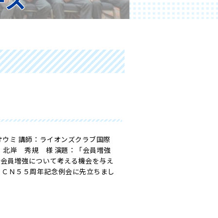
オウミ 講師：ライオンズクラブ国際
岸 秀規 様 演題：「会員増強
、会員増強について考える機会を与え
）ＣＮ５５周年記念例会に先立ちまし