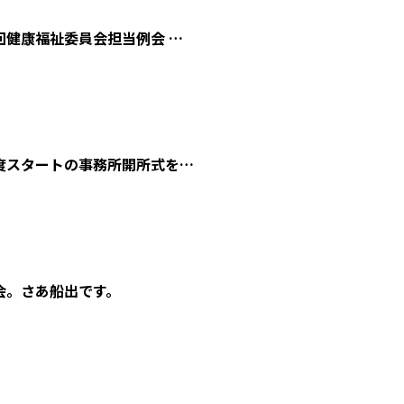
回健康福祉委員会担当例会 …
度スタートの事務所開所式を…
会。さあ船出です。