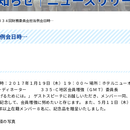
３３４回財務委員会担当例会日時…
当例会日時…
日時：２０１７年１月１９日（木）１９：００～ 場所：ホテルニュー
ディネーター ３３５-Ｃ地区会員増強（ＧＭＴ）委員長 北
げるためには。」 ゲストスピーチにお越しいただき、メンバー一同
を記念して、会員増強に努めたいと存じます。 また、５月１１日（木
年以上在籍メンバー８名に、記念品を贈呈いたしました。
稿の写真