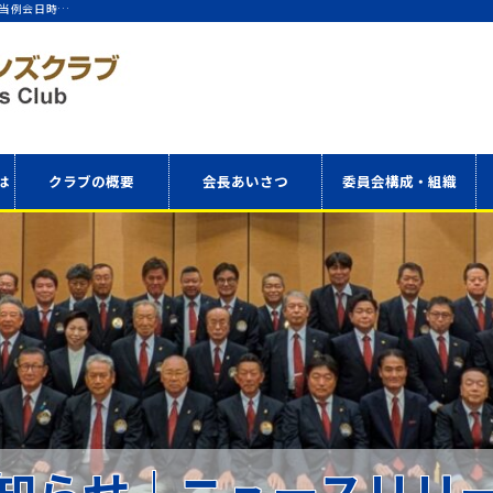
担当例会日時…
は
クラブの概要
会長あいさつ
委員会構成・組織
アクセス
委員会構成表
役員・理事
知らせ｜ニュースリリ