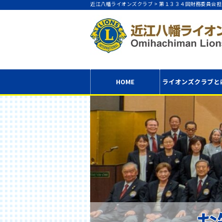
近江八幡ライオンズクラブ >
第１３３４回財務委員会
HOME
ライオンズクラブ
と
お