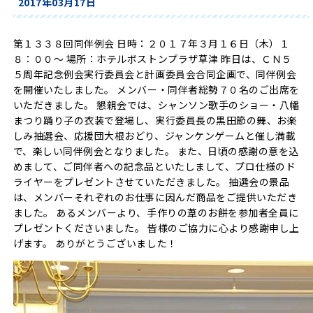
2017年03月17日
第１３３８回同伴例会 日時：２０１７年３月１６日（木）１
８：００～ 場所：ホテルボストンプラザ草津 昨日は、ＣＮ５
５周年記念例会実行委員会と計画委員会合同企画で、同伴例会
を開催いたしました。 メンバー・同伴者総勢７０名のご出席を
いただきました。 懇親会では、シャンソン歌手のショー・八幡
まつり踊り子の衣装で登場し、実行委員長の黒田節の舞、お楽
しみ抽選会、応援団大根おどり、ジャンケンゲームと催し満載
で、楽しい同伴例会となりました。 また、日頃の感謝の意を込
めまして、ご同伴者への記念品といたしまして、プロ仕様のド
ライヤーをプレゼントさせていただきました。 抽選会の景品
は、メンバーそれぞれのお仕事に因んだ商品をご提供いただき
ました。 あるメンバーより、手作りの葦のお餅を参加者全員に
プレゼントくださいました。 皆様のご協力に心より感謝申し上
げます。 ありがとうございました！