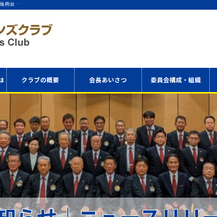
当例会 …
は
クラブの概要
会長あいさつ
委員会構成・組織
アクセス
委員会構成表
役員・理事
知らせ｜ニュースリリ