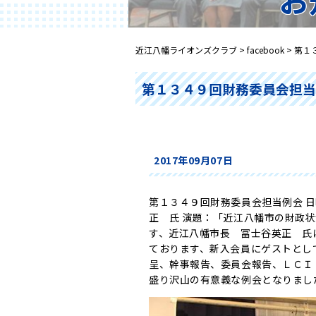
近江八幡ライオンズクラブ
>
facebook
>
第１
第１３４９回財務委員会担当
2017年09月07日
第１３４９回財務委員会担当例会 
正 氏 演題：「近江八幡市の財政
す、近江八幡市長 冨士谷英正 氏
ております、新入会員にゲストとし
呈、幹事報告、委員会報告、ＬＣＩ
盛り沢山の有意義な例会となりまし