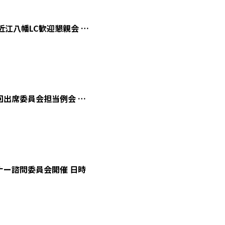
近江八幡LC歓迎懇親会 …
回出席委員会担当例会 …
ナー諮問委員会開催 日時