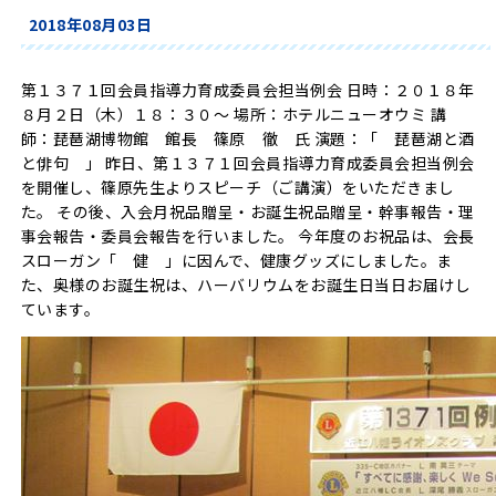
2018年08月03日
第１３７１回会員指導力育成委員会担当例会 日時：２０１８年
８月２日（木）１８：３０～ 場所：ホテルニューオウミ 講
師：琵琶湖博物館 館長 篠原 徹 氏 演題：「 琵琶湖と酒
と俳句 」 昨日、第１３７１回会員指導力育成委員会担当例会
を開催し、篠原先生よりスピーチ（ご講演）をいただきまし
た。 その後、入会月祝品贈呈・お誕生祝品贈呈・幹事報告・理
事会報告・委員会報告を行いました。 今年度のお祝品は、会長
スローガン「 健 」に因んで、健康グッズにしました。ま
た、奥様のお誕生祝は、ハーバリウムをお誕生日当日お届けし
ています。