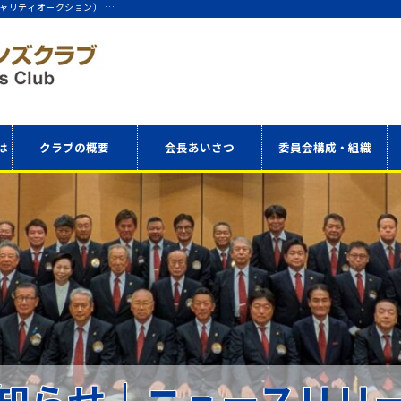
ャリティオークション） …
は
クラブの概要
会長あいさつ
委員会構成・組織
アクセス
委員会構成表
役員・理事
知らせ｜ニュースリリ