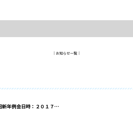
│
お知らせ一覧
│
回新年例会日時：２０１７…