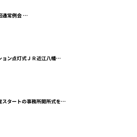
回通常例会 …
ション点灯式ＪＲ近江八幡…
度スタートの事務所開所式を…