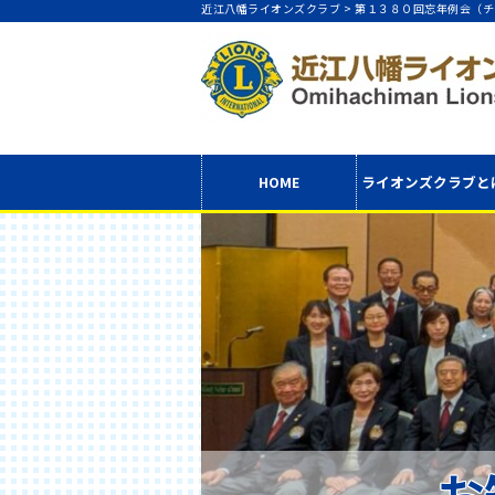
近江八幡ライオンズクラブ >
第１３８０回忘年例会（チ
HOME
ライオンズクラブ
と
お