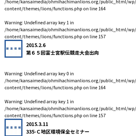
/home/kansaimedia/ohmihachimanlions.org/public_html/wp
content/themes/lions/functions.php
on line
164
Warning
: Undefined array key 1 in
/home/kansaimedia/ohmihachimanlions.org/public_html/wp
content/themes/lions/functions.php
on line
157
2015.2.6
第６５回富士宮駅伝競走大会出向
Warning
: Undefined array key 0 in
/home/kansaimedia/ohmihachimanlions.org/public_html/wp
content/themes/lions/functions.php
on line
164
Warning
: Undefined array key 1 in
/home/kansaimedia/ohmihachimanlions.org/public_html/wp
content/themes/lions/functions.php
on line
157
2015.3.11
335-Ｃ地区環境保全セミナー