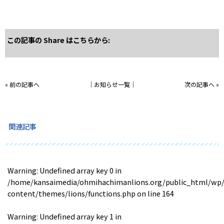
この記事の Share はこちらから:
«
前の記事へ
│
お知らせ一覧
│
次の記事へ
»
関連記事
Warning
: Undefined array key 0 in
/home/kansaimedia/ohmihachimanlions.org/public_html/wp
content/themes/lions/functions.php
on line
164
Warning
: Undefined array key 1 in