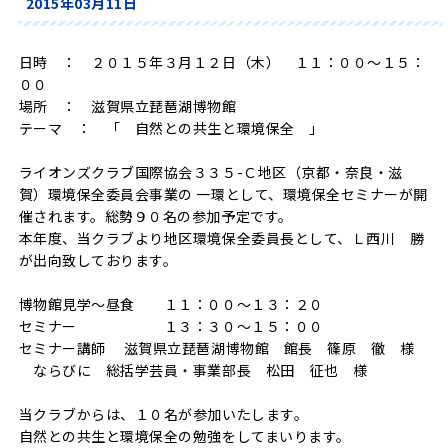
2015年03月11日
日時 ： ２０１５年３月１２日（木） １１：００～１５：
００
場所 ： 滋賀県立琵琶湖博物館
テーマ ： 「 自然との共生と環境保全 」
ライオンズクラブ国際協会３３５-Ｃ地区（京都・奈良・滋
賀）環境保全委員会事業の 一環として、環境保全セミナーが開
催されます。総勢９０名の参加予定です。
本年度、当クラブより地区環境保全委員長として、Ｌ西川 勝
が出向致しております。
博物館見学～昼食 １１：００～１３：２０
セミナー １３：３０～１５：００
セミナー講師 滋賀県立琵琶湖博物館 館長 篠原 徹 様
ならびに 総括学芸員・事業部長 松田 征也 様
当クラブからは、１０名が参加いたします。
自然との共生と環境保全の勉強をしてまいります。